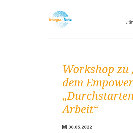
Navigatio
Für
überspri
Asyl
Lebe
Arbe
Workshop zu „
Ges
Frei
dem Empowerm
Spr
„Durchstarten
Kind
Schw
Arbeit“
Fami
Pass
30.05.2022
Frei