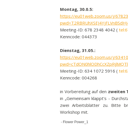
Montag, 30.0.5:
https://eu01web.zoom.us/j/6782
pwd=T2RBRUhXSEJ4YjFLVnBSdH
Meeting-ID: 678 2348 4042 (
tel:
Kenncode: 044373
Dienstag, 31.05.:
https://eu01web.zoom.us/j/6341
pwd=cTdON0hlODhCcXZpRjlMQT
Meeting-ID: 634 1072 5916 (
tel:
Kenncode: 004268
in Vorbereitung auf den
zweiten 
in „Gemeinsam klappt's - Durchsta
zwei Arbeitsblätter zu. Bitte 
Workshop mit.
- Flower Power_1