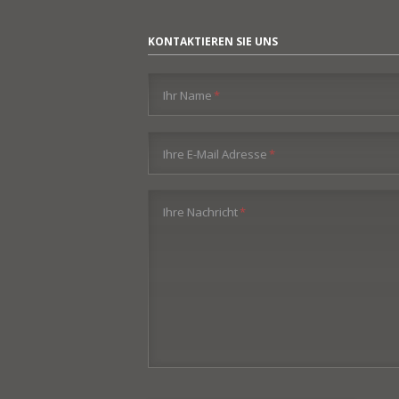
KONTAKTIEREN SIE UNS
Pflichtfeld
Ihr Name
*
Pflichtfeld
Ihre E-Mail Adresse
*
Pflichtfeld
Ihre Nachricht
*