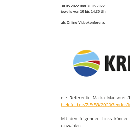
Ban
30.05.2022 und 31.05.2022
jeweils von 10 bis 14.30 Uhr
Rund
Sch
als Online-Videokonferenz.
Abonnieren
Vert
Stra
Freiz
Wich
die Referentin Malika Mansouri (
bielefeld.de/ZiF/FG/2020Gender
Mit den folgenden Links können
einwählen: