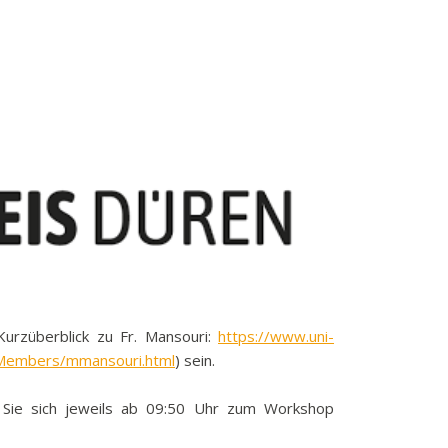
k
funkbeitrag
ulden
räge
fen
eit
tige Adressen
Kurzüberblick zu Fr. Mansouri:
https://www.uni-
/Members/mmansouri.html
) sein.
 Sie sich jeweils ab 09:50 Uhr zum Workshop