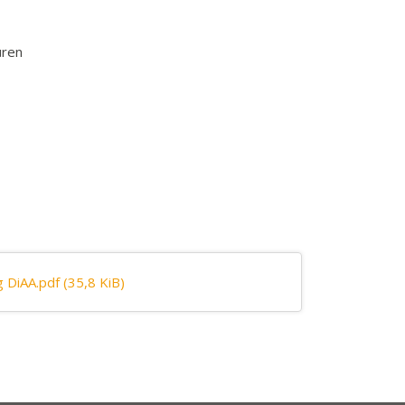
üren
 DiAA.pdf
(35,8 KiB)