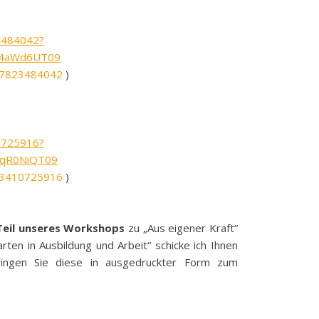
3484042?
J4aWd6UT09
67823484042
)
0725916?
lqR0NiQT09
63410725916
)
Teil unseres Workshops
zu „Aus eigener Kraft“
rten in Ausbildung und Arbeit“ schicke ich Ihnen
bringen Sie diese in ausgedruckter Form zum