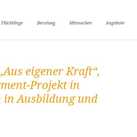
n
 Flüchtlinge
Beratung
Mitmachen
Angebote
ngen
verfahren
nsunterhaltssicherung
it
Aus eigener Kraft“,
undheit
zügigkeit
ent-Projekt in
achkurse
 in Ausbildung und
er / Schule
angerschaft und Geburt
liennachzug
pflicht
willige Rückkehr