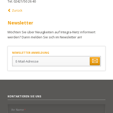
Tel. 02421/50 26 40
Zurück
Newsletter
Möchten Sie über Neuigkeiten auf Integra-Netz informiert
werden? Dann melden Sie sich im Newsletter an!
NEWSLETTER ANMELDUNG
E-
Mail-
Adresse
KONTAKTIEREN SIE UNS
Pflichtfeld
Ihr Name
*