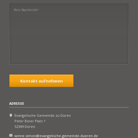
Pflichtfeld
Ihre Nachricht
*
Kontakt aufnehmen
ADRESSE
Evangelische Gemeinde zu Düren
Peter Beier Platz 1
52349 Düren
winne.simon@evangelische-gemeinde-dueren.de