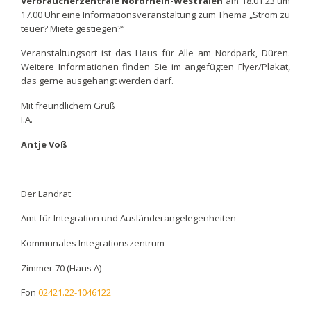
Verbraucherzentrale Nordrhein-Westfalen
am 18.01.23 um
17.00 Uhr eine Informationsveranstaltung zum Thema „Strom zu
teuer? Miete gestiegen?“
Veranstaltungsort ist das Haus für Alle am Nordpark, Düren.
Weitere Informationen finden Sie im angefügten Flyer/Plakat,
das gerne ausgehängt werden darf.
Mit freundlichem Gruß
I.A.
Antje Voß
Der Landrat
Amt für Integration und Ausländerangelegenheiten
Kommunales Integrationszentrum
Zimmer 70 (Haus A)
Fon
02421.22-1046122