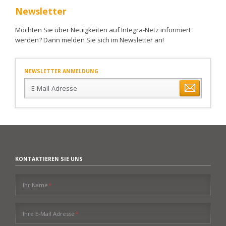
Newsletter
Möchten Sie über Neuigkeiten auf Integra-Netz informiert
werden? Dann melden Sie sich im Newsletter an!
NEWSLETTER ANMELDUNG
E-
Mail-
Adresse
KONTAKTIEREN SIE UNS
Pflichtfeld
Ihr Name
*
Pflichtfeld
Ihre E-Mail Adresse
*