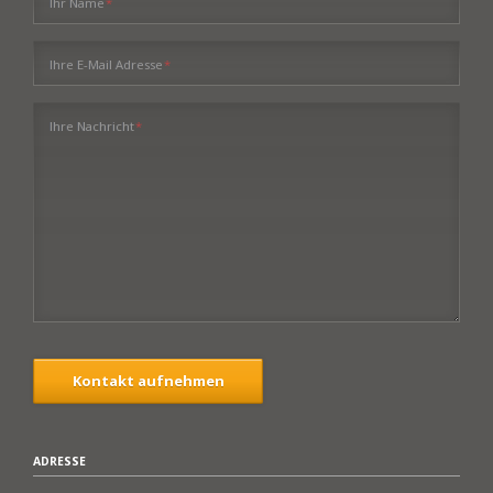
Pflichtfeld
Ihr Name
*
Pflichtfeld
Ihre E-Mail Adresse
*
Pflichtfeld
Ihre Nachricht
*
Kontakt aufnehmen
ADRESSE