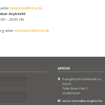
 unter
initiativen@frnrw.de
minar Asylrecht
:00 – 20:00 Uhr
erg unter
ehrenamt2@frnrw.de
ADRESSE
Evangelische Gemeinde zu
Düren
Peter Beier Platz 1
52349 Düren
winne.simon@evangelische-