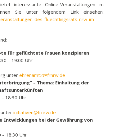
etet interessante Online-Veranstaltungen im
k
nen Sie unter folgendem Link einsehen:
funkbeitrag
eranstaltungen-des-fluechtlingsrats-nrw-im-
ulden
räge
nd:
fen
te für geflüchtete Frauen konzipieren
eit
:30 – 19:00 Uhr
tige Adressen
erg unter
ehrenamt2@frnrw.de
terbringung“ – Thema: Einhaltung der
haftsunterkünften
 – 18:30 Uhr
 unter
initiativen@frnrw.de
le Entwicklungen bei der Gewährung von
0 – 18:30 Uhr