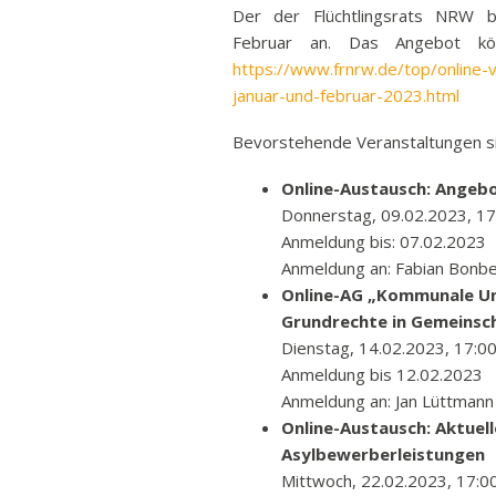
Der der Flüchtlingsrats NRW bi
Ban
Februar an. Das Angebot kön
Rund
https://www.frnrw.de/top/online-v
Sch
januar-und-februar-2023.html
Abonnieren
Vert
Bevorstehende Veranstaltungen si
Stra
Online-Austausch: Angebo
Freiz
Donnerstag, 09.02.2023, 17
Wich
Anmeldung bis: 07.02.2023
Anmeldung an: Fabian Bonb
Online-AG „Kommunale Un
Grundrechte in Gemeinsc
Dienstag, 14.02.2023, 17:00
Anmeldung bis 12.02.2023
Anmeldung an: Jan Lüttmann
Online-Austausch: Aktuel
Asylbewerberleistungen
Mittwoch, 22.02.2023, 17:0