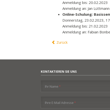
Anmeldung bis: 20.02.2023
Anmeldung an: Jan Lüttmann
Online-Schulung: Basisse
Donnerstag, 23.02.2023, 17
Anmeldung bis: 21.02.2023
Anmeldung an: Fabian Bonb
Zurück
KONTAKTIEREN SIE UNS
Pflichtfeld
Ihr Name
*
Pflichtfeld
Ihre E-Mail Adresse
*