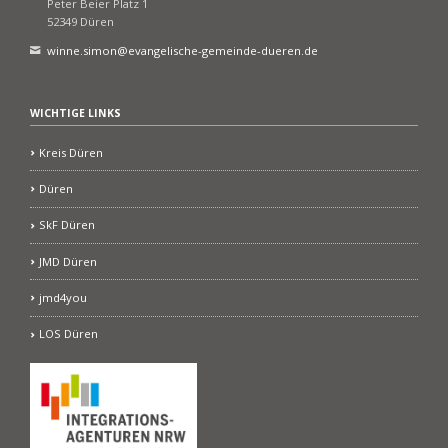
Peter Beier Platz 1
52349 Düren
winne.simon@evangelische-gemeinde-dueren.de
WICHTIGE LINKS
Kreis Düren
Düren
SkF Düren
JMD Düren
jmd4you
LOS Düren