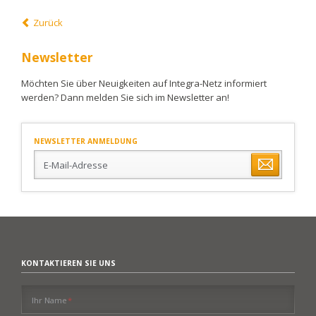
Zurück
Newsletter
Möchten Sie über Neuigkeiten auf Integra-Netz informiert
werden? Dann melden Sie sich im Newsletter an!
NEWSLETTER ANMELDUNG
E-
Mail-
Adresse
KONTAKTIEREN SIE UNS
Pflichtfeld
Ihr Name
*