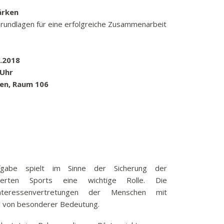
k
ärken
Grundlagen für eine erfolgreiche Zusammenarbeit
funkbeitrag
ulden
räge
.2018
fen
Uhr
n, Raum 106
eit
tige Adressen
aufgabe spielt im Sinne der Sicherung der
isierten Sports eine wichtige Rolle. Die
teressenvertretungen der Menschen mit
i von besonderer Bedeutung.