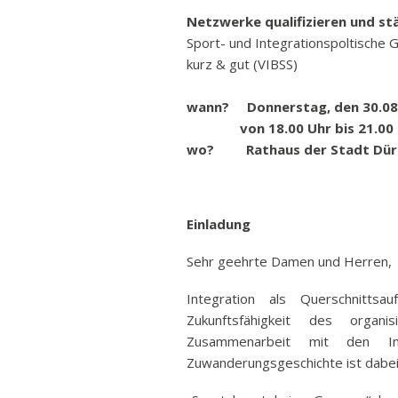
Ban
Netzwerke qualifizieren und st
Sport- und Integrationspoltische 
Rund
kurz & gut (VIBSS)
Sch
Abonnieren
Vert
wann? Donnerstag, den 30.08
Stra
von 18.00 Uhr bis 21.00 
wo? Rathaus der Stadt Düre
Freiz
Wich
Einladung
Sehr geehrte Damen und Herren,
Integration als Querschnitts
Zukunftsfähigkeit des organ
Zusammenarbeit mit den In
Zuwanderungsgeschichte ist dabe