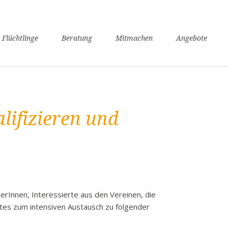
n
 Flüchtlinge
Beratung
Mitmachen
Angebote
ngen
verfahren
nsunterhaltssicherung
it
lifizieren und
undheit
zügigkeit
achkurse
er / Schule
angerschaft und Geburt
liennachzug
lerInnen, Interessierte aus den Vereinen, die
tes zum intensiven Austausch zu folgender
pflicht
willige Rückkehr