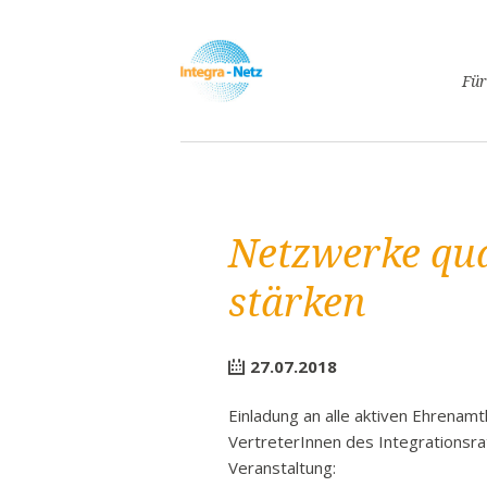
Navigatio
Für
überspri
Asyl
Lebe
Arbe
Netzwerke qua
Ges
Frei
stärken
Spr
Kind
27.07.2018
Schw
Fami
Einladung an alle aktiven Ehrenamt
VertreterInnen des Integrationsra
Pass
Veranstaltung:
Frei