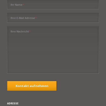
Pflichtfeld
Ihr Name
*
Pflichtfeld
Ihre E-Mail Adresse
*
Pflichtfeld
Ihre Nachricht
*
Kontakt aufnehmen
ADRESSE