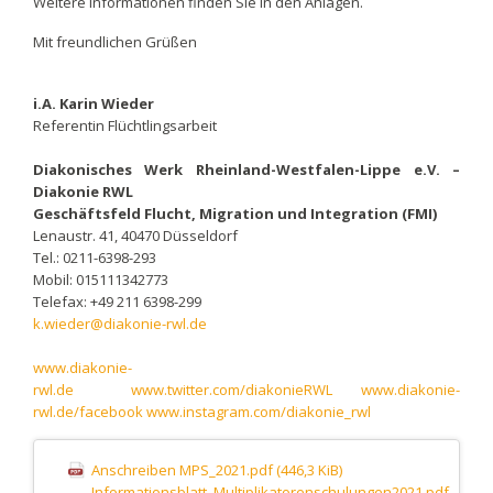
Weitere Informationen finden Sie in den Anlagen.
Mit freundlichen Grüßen
i.A. Karin Wieder
Referentin Flüchtlingsarbeit
Diakonisches Werk Rheinland-Westfalen-Lippe e.V. –
Diakonie RWL
Geschäftsfeld Flucht, Migration und Integration (FMI)
Lenaustr. 41, 40470 Düsseldorf
Tel.: 0211-6398-293
Mobil: 015111342773
Telefax: +49 211 6398-299
k.wieder@diakonie-rwl.de
www.diakonie-
rwl.de
www.twitter.com/diakonieRWL
www.diakonie-
rwl.de/facebook
www.instagram.com/diakonie_rwl
Anschreiben MPS_2021.pdf
(446,3 KiB)
Informationsblatt_Multiplikatorenschulungen2021.pdf