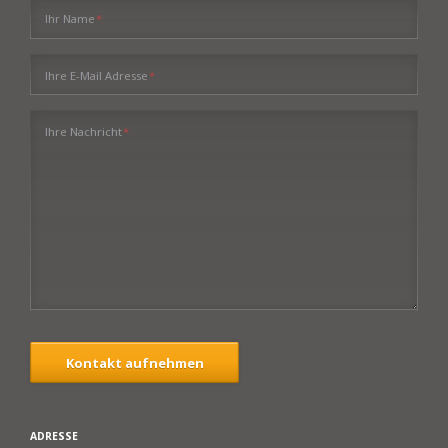
Pflichtfeld
Ihr Name
*
Pflichtfeld
Ihre E-Mail Adresse
*
Pflichtfeld
Ihre Nachricht
*
Kontakt aufnehmen
ADRESSE