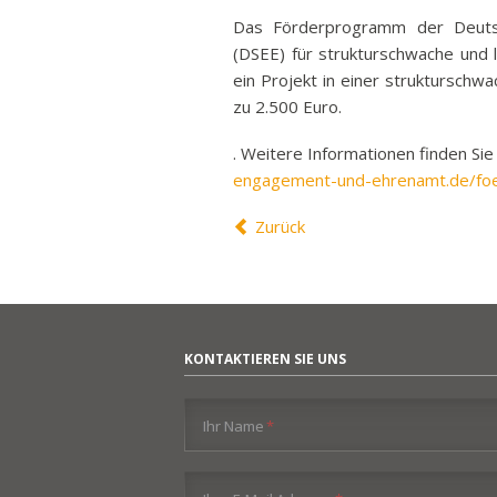
Ban
Das Förderprogramm der Deuts
(DSEE) für strukturschwache und 
Rund
ein Projekt in einer strukturschwa
Sch
zu 2.500 Euro.
Abonnieren
Vert
. Weitere Informationen finden Sie
Stra
engagement-und-ehrenamt.de/fo
Freiz
Wich
Zurück
KONTAKTIEREN SIE UNS
Pflichtfeld
Ihr Name
*