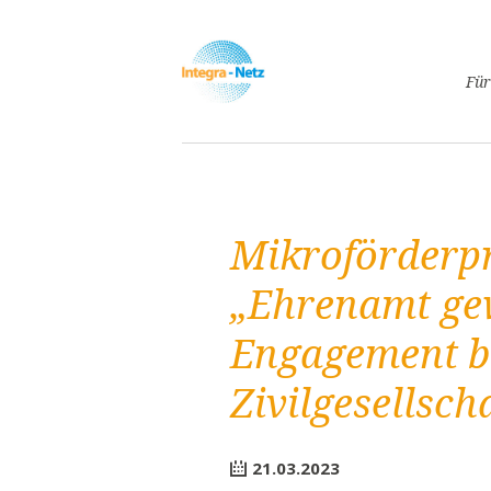
Navigatio
Für
überspri
Asyl
Lebe
Arbe
Mikroförder
Ges
Frei
„Ehrenamt ge
Spr
Engagement b
Kind
Schw
Zivilgesellsch
Fami
Pass
21.03.2023
Frei