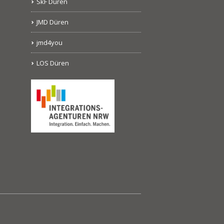
SkF Düren
JMD Düren
jmd4you
LOS Düren