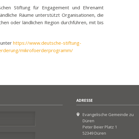
k
chen Stiftung für Engagement und Ehrenamt
ländliche Räume unterstützt Organisationen, die
funkbeitrag
chen oder ländlichen Region durchführen, mit bis
ulden
räge
 unter
https://www.deutsche-stiftung-
fen
erderung/mikrofoerderprogramm/
eit
tige Adressen
ADRESSE
Evangelische Gemeinde zu
Düren
Peter Beier Platz 1
52349 Düren