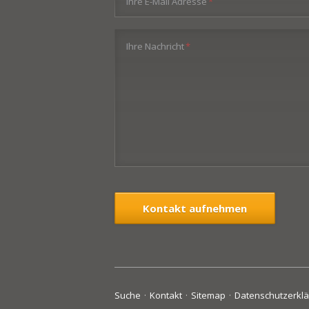
Pflichtfeld
Ihre E-Mail Adresse
*
Pflichtfeld
Ihre Nachricht
*
Kontakt aufnehmen
Navigation
Suche
Kontakt
Sitemap
Datenschutzerkl
überspringen