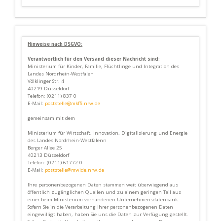
Hinweise nach DSGVO:
Verantwortlich für den Versand dieser Nachricht sind
:
Ministerium für Kinder, Familie, Flüchtlinge und Integration des
Landes Nordrhein-Westfalen
Völklinger Str. 4
40219 Düsseldorf
Telefon: (0211) 837 0
E-Mail:
poststelle@mkffi.nrw.de
gemeinsam mit dem
Ministerium für Wirtschaft, Innovation, Digitalisierung und Energie
des Landes Nordrhein-Westfalenn
Berger Allee 25
40213 Düsseldorf
Telefon: (0211) 61772 0
E-Mail:
poststelle@mwide.nrw.de
Ihre personenbezogenen Daten stammen weit überwiegend aus
öffentlich zugänglichen Quellen und zu einem geringen Teil aus
einer beim Ministerium vorhandenen Unternehmensdatenbank.
Sofern Sie in die Verarbeitung Ihrer personenbezogenen Daten
eingewilligt haben, haben Sie uns die Daten zur Verfügung gestellt.