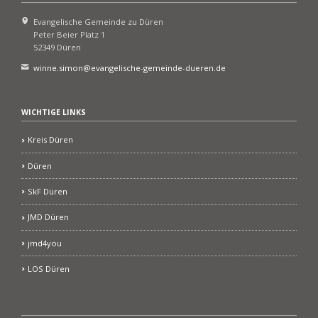
Evangelische Gemeinde zu Düren
Peter Beier Platz 1
52349 Düren
winne.simon@evangelische-gemeinde-dueren.de
WICHTIGE LINKS
Kreis Düren
Düren
SkF Düren
JMD Düren
jmd4you
LOS Düren