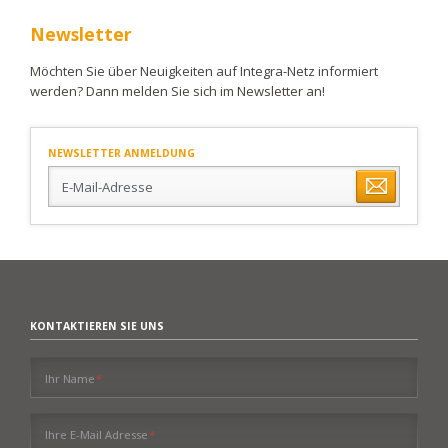
Newsletter
Möchten Sie über Neuigkeiten auf Integra-Netz informiert
werden? Dann melden Sie sich im Newsletter an!
NEWSLETTER ANMELDUNG
E-
Mail-
Adresse
KONTAKTIEREN SIE UNS
Pflichtfeld
Ihr Name
*
Pflichtfeld
Ihre E-Mail Adresse
*