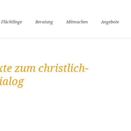
n
 Flüchtlinge
Beratung
Mitmachen
Angebote
ngen
verfahren
nsunterhaltssicherung
it
te zum christlich-
undheit
zügigkeit
ialog
achkurse
er / Schule
angerschaft und Geburt
liennachzug
pflicht
willige Rückkehr