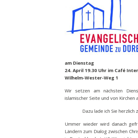
Ban
Rund
Sch
Abonnieren
Vert
Stra
Freiz
Wich
am Dienstag
24. April 19.30 Uhr im Café Inte
Wilhelm-Wester-Weg 1
Wir setzen am nächsten Diens
islamischer Seite und von Kirchen 
Dazu lade ich Sie herzlich
Ummer wieder wird danach gefra
Ländern zum Dialog zwischen Chris