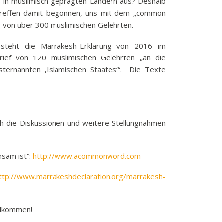
es in muslimisch geprägten Ländern aus? Deshalb
Treffen damit begonnen, uns mit dem „common
g von über 300 muslimischen Gelehrten.
steht die Marrakesh-Erklärung von 2016 im
Brief von 120 muslimischen Gelehrten „an die
ternannten ‚Islamischen Staates‘“. Die Texte
ch die Diskussionen und weitere Stellungnahmen
nsam ist“:
http://www.acommonword.com
ttp://www.marrakeshdeclaration.org/marrakesh-
illkommen!