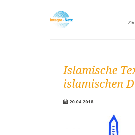
Navigatio
Für
überspri
Asyl
Lebe
Arbe
Islamische Tex
Ges
Frei
islamischen D
Spr
Kind
20.04.2018
Schw
Fami
Pass
Frei