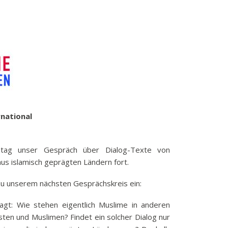
k
funkbeitrag
ulden
räge
fen
eit
tige Adressen
rnational
tag unser Gespräch über Dialog-Texte von
aus islamisch geprägten Ländern fort.
 zu unserem nächsten Gesprächskreis ein:
gt: Wie stehen eigentlich Muslime in anderen
ten und Muslimen? Findet ein solcher Dialog nur