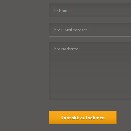
Pflichtfeld
Ihr Name
*
Pflichtfeld
Ihre E-Mail Adresse
*
Pflichtfeld
Ihre Nachricht
*
Kontakt aufnehmen