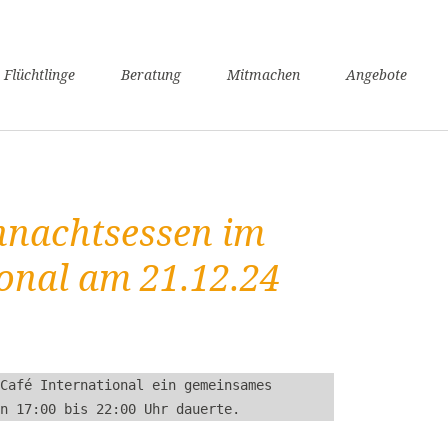
n
 Flüchtlinge
Beratung
Mitmachen
Angebote
ngen
verfahren
nsunterhaltssicherung
it
hnachtsessen im
undheit
zügigkeit
ional am 21.12.24
achkurse
er / Schule
angerschaft und Geburt
liennachzug
Café International ein gemeinsames 
pflicht
n 17:00 bis 22:00 Uhr dauerte.
willige Rückkehr