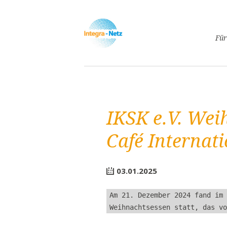
Navigatio
Für
überspri
Asyl
Lebe
Arbe
IKSK e.V. Wei
Ges
Frei
Café Internat
Spr
Kind
03.01.2025
Schw
Fami
Am 21. Dezember 2024 fand im 
Pass
Weihnachtsessen statt, das vo
Frei