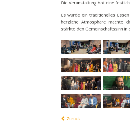
Die Veranstaltung bot eine festli
Ban
Es wurde ein traditionelles Essen 
Rund
herzliche Atmosphäre machte d
Sch
stärkte den Gemeinschaftssinn in 
Abonnieren
Vert
Stra
Freiz
Wich
Zurück