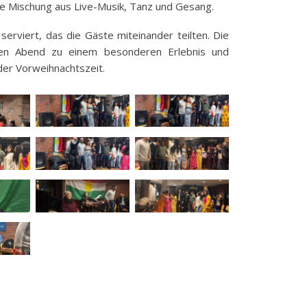
che Mischung aus Live-Musik, Tanz und Gesang.
k
serviert, das die Gäste miteinander teilten. Die
funkbeitrag
en Abend zu einem besonderen Erlebnis und
ulden
der Vorweihnachtszeit.
räge
fen
eit
tige Adressen