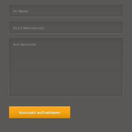
Pflichtfeld
Ihr Name
*
Pflichtfeld
Ihre E-Mail Adresse
*
Pflichtfeld
Ihre Nachricht
*
Kontakt aufnehmen