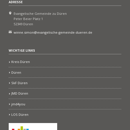
ADRESSE
Evangelische Gemeinde zu Düren
Peter Beier Platz 1
52349 Düren
winne.simon@evangelische-gemeinde-dueren.de
WICHTIGE LINKS
Kreis Düren
Düren
SkF Düren
JMD Düren
jmd4you
LOS Düren