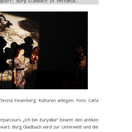
gsort: Burg Gladbach in Vettweiß.
Christa Feuerberg: Kulturen anlegen. Foto: Carla
erparcours „Ich bin Eurydike“ beamt den antiken
wart. Burg Gladbach wird zur Unterwelt und die