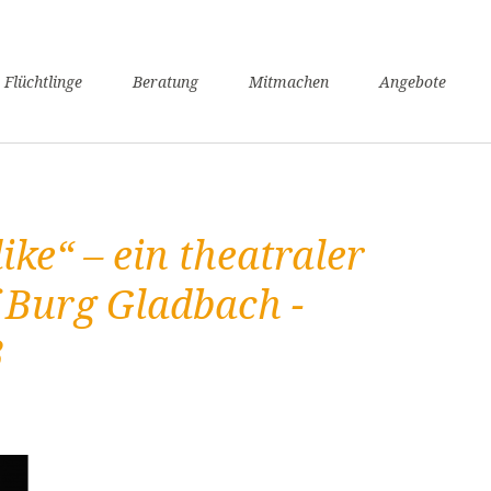
n
 Flüchtlinge
Beratung
Mitmachen
Angebote
ngen
verfahren
nsunterhaltssicherung
it
ike“ – ein theatraler
undheit
zügigkeit
 Burg Gladbach -
achkurse
3
er / Schule
angerschaft und Geburt
liennachzug
pflicht
willige Rückkehr