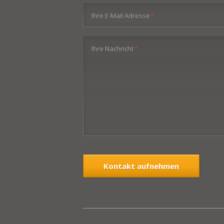
Pflichtfeld
Ihre E-Mail Adresse
*
Pflichtfeld
Ihre Nachricht
*
Kontakt aufnehmen