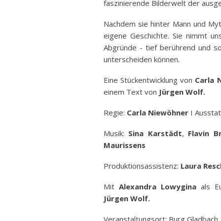
faszinierende Bilderwelt der ausge
Nachdem sie hinter Mann und Myth
eigene Geschichte. Sie nimmt un
Abgründe - tief berührend und so
unterscheiden können.
Eine Stückentwicklung von
Carla 
einem Text von
Jürgen Wolf.
Regie:
Carla Niewöhner
I Aussta
Musik:
Sina Karstädt
,
Flavin B
Maurissens
Produktionsassistenz:
Laura Res
Mit
Alexandra Lowygina
als E
Jürgen Wolf.
Veranstaltungsort: Burg Gladbach