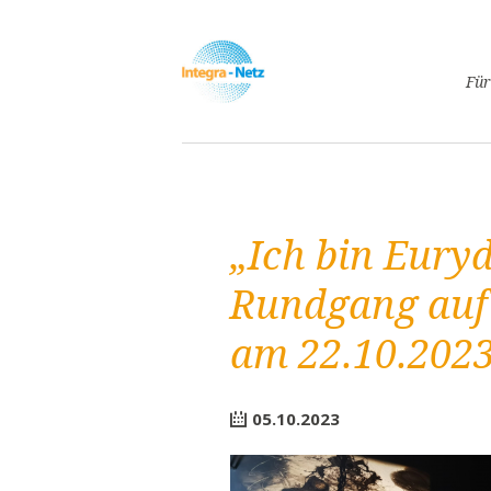
Navigatio
Für
überspri
Asyl
Lebe
Arbe
„Ich bin Euryd
Ges
Frei
Rundgang auf
Spr
am 22.10.202
Kind
Schw
Fami
05.10.2023
Pass
Frei