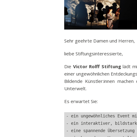
Ban
Rund
Sch
Abonnieren
Vert
Sehr geehrte Damen und Herren,
Stra
Freiz
liebe Stiftungsinteressierte,
Wich
Die
Victor Rolff Stiftung
lädt mi
einer ungewöhnlichen Entdeckungs
Bildende Künstler:innen machen 
Unterwelt.
Es erwartet Sie:
- ein ungewöhnliches Event mi
- ein interaktiver, bildstark
- eine spannende Übersetzung 