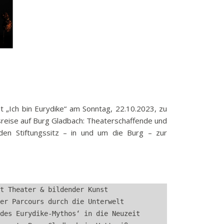
k
funkbeitrag
ulden
räge
fen
eit
tige Adressen
t „Ich bin Eurydike“ am Sonntag, 22.10.2023, zu
reise auf Burg Gladbach: Theaterschaffende und
den Stiftungssitz – in und um die Burg – zur
t Theater & bildender Kunst
er Parcours durch die Unterwelt
des Eurydike-Mythos‘ in die Neuzeit