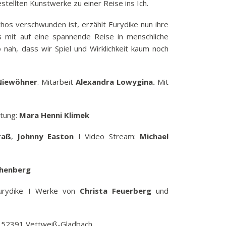
stellten Kunstwerke zu einer Reise ins Ich.
os verschwunden ist, erzählt Eurydike nun ihre
s mit auf eine spannende Reise in menschliche
 nah, dass wir Spiel und Wirklichkeit kaum noch
Niewöhner
. Mitarbeit
Alexandra Lowygina.
Mit
ttung:
Mara Henni Klimek
raß
,
Johnny Easton
I Video Stream:
Michael
chenberg
urydike I Werke von
Christa Feuerberg
und
, 52391 Vettweiß-Gladbach