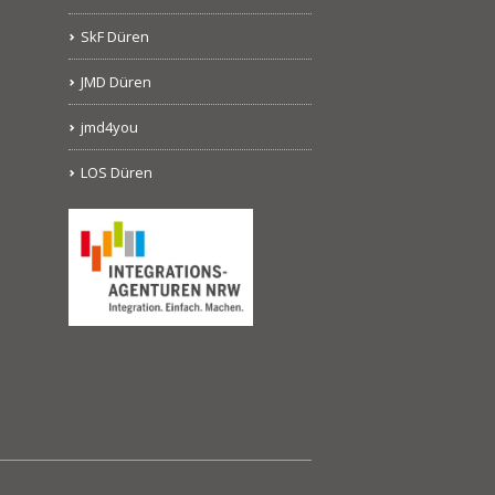
SkF Düren
JMD Düren
jmd4you
LOS Düren