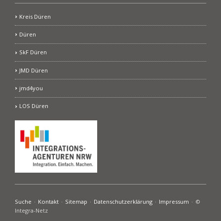
Kreis Düren
Düren
SkF Düren
JMD Düren
jmd4you
LOS Düren
Navigation
Suche
Kontakt
Sitemap
Datenschutzerklärung
Impressum
©
überspringen
Integra-Netz