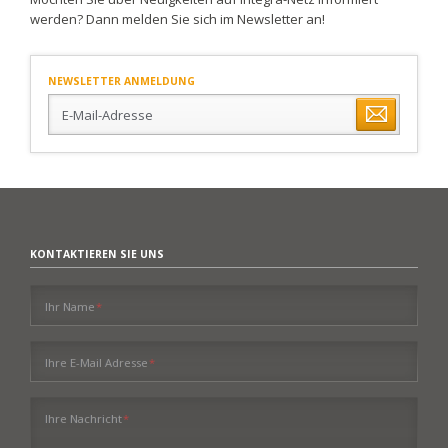
werden? Dann melden Sie sich im Newsletter an!
NEWSLETTER ANMELDUNG
E-
Mail-
Adresse
KONTAKTIEREN SIE UNS
Pflichtfeld
Ihr Name
*
Pflichtfeld
Ihre E-Mail Adresse
*
Pflichtfeld
Ihre Nachricht
*