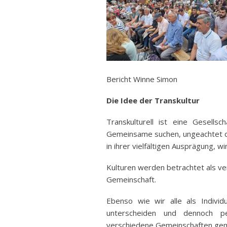
Ban
Rund
Sch
Abonnieren
Vert
Stra
Bericht Winne Simon
Freiz
Die Idee der Transkultur
Wich
Transkulturell ist eine Gesells
Gemeinsame suchen, ungeachtet der
in ihrer vielfältigen Ausprägung,
Kulturen werden betrachtet als ve
Gemeinschaft.
Ebenso wie wir alle als Individu
unterscheiden und dennoch p
verschiedene Gemeinschaften geme