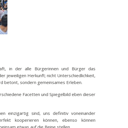
k
funkbeitrag
ulden
räge
fen
eit
tige Adressen
chaft, in der alle Bürgerinnen und Bürger das
 jeweiligen Herkunft; nicht Unterschiedlichkeit,
 wird betont, sondern gemeinsames Erleben.
rschiedene Facetten und Spiegelbild eben dieser
en einzigartig sind, uns definitiv voneinander
erfekt kooperieren können, ebenso können
insam etwas auf die Beine stellen.