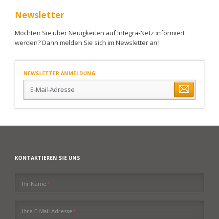
Newsletter
Möchten Sie über Neuigkeiten auf Integra-Netz informiert
werden? Dann melden Sie sich im Newsletter an!
NEWSLETTER ANMELDUNG
E-
Mail-
Adresse
KONTAKTIEREN SIE UNS
Pflichtfeld
Ihr Name
*
Pflichtfeld
Ihre E-Mail Adresse
*