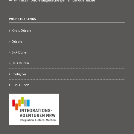
winne.simon@evangelische-gemeinde-dueren.de
WICHTIGE LINKS
Kreis Düren
Düren
SkF Düren
JMD Düren
jmd4you
LOS Düren