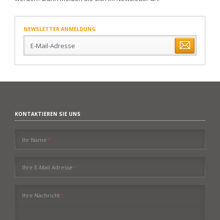
NEWSLETTER ANMELDUNG
E-
Mail-
Adresse
KONTAKTIEREN SIE UNS
Pflichtfeld
Ihr Name
*
Pflichtfeld
Ihre E-Mail Adresse
*
Pflichtfeld
Ihre Nachricht
*