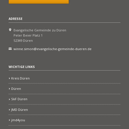
ADRESSE
Evangelische Gemeinde zu Düren
Peter Beier Platz 1
52349 Düren
winne.simon@evangelische-gemeinde-dueren.de
WICHTIGE LINKS
Kreis Düren
Düren
SkF Düren
JMD Düren
jmd4you