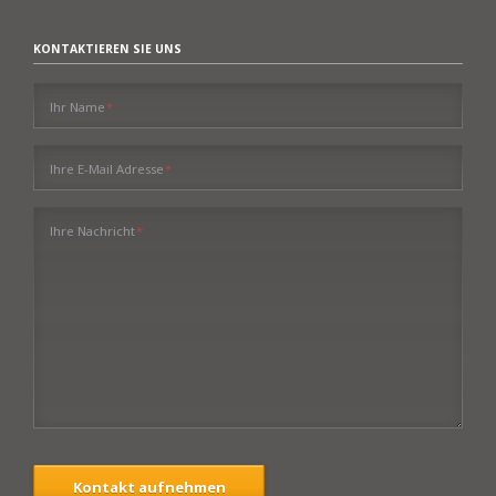
KONTAKTIEREN SIE UNS
Pflichtfeld
Ihr Name
*
Pflichtfeld
Ihre E-Mail Adresse
*
Pflichtfeld
Ihre Nachricht
*
Kontakt aufnehmen