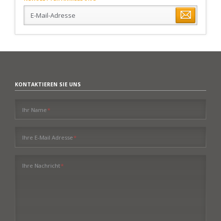
E-
Mail-
Adresse
KONTAKTIEREN SIE UNS
Pflichtfeld
Ihr Name
*
Pflichtfeld
Ihre E-Mail Adresse
*
Pflichtfeld
Ihre Nachricht
*