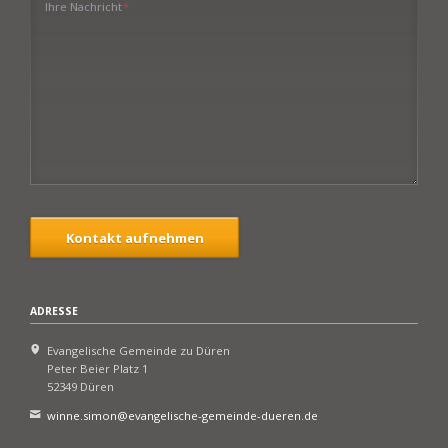
Pflichtfeld
Ihre Nachricht
*
Kontakt aufnehmen
ADRESSE
Evangelische Gemeinde zu Düren
Peter Beier Platz 1
52349 Düren
winne.simon@evangelische-gemeinde-dueren.de