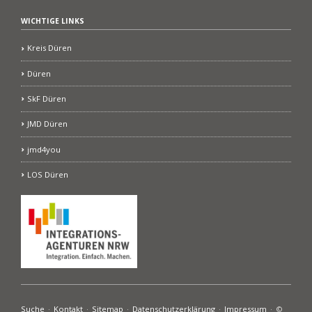
WICHTIGE LINKS
Kreis Düren
Düren
SkF Düren
JMD Düren
jmd4you
LOS Düren
Navigation
Suche
Kontakt
Sitemap
Datenschutzerklärung
Impressum
©