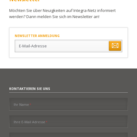
Möchten Sie über Neuigkeiten auf Integra-Netz informiert
werden? Dann melden Sie sich im Newsletter an!
NEWSLETTER ANMELDUNG
E-
Mail-
Adresse
KONTAKTIEREN SIE UNS
Pflichtfeld
Ihr Name
*
Pflichtfeld
Ihre E-Mail Adresse
*