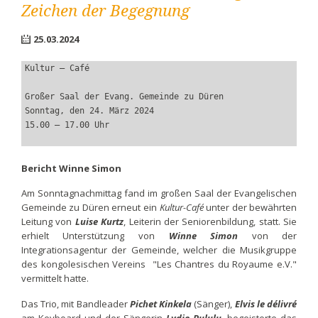
Zeichen der Begegnung
25.03.2024
Kultur – Café
Großer Saal der Evang. Gemeinde zu Düren
Sonntag, den 24. März 2024
15.00 – 17.00 Uhr
Bericht Winne Simon
Am Sonntagnachmittag fand im großen Saal der Evangelischen
Gemeinde zu Düren erneut ein
Kultur-Café
unter der bewährten
Leitung von
Luise Kurtz
, Leiterin der Seniorenbildung, statt. Sie
erhielt Unterstützung von
Winne Simon
von der
Integrationsagentur der Gemeinde, welcher die Musikgruppe
des kongolesischen Vereins "Les Chantres du Royaume e.V."
vermittelt hatte.
Das Trio, mit Bandleader
Pichet Kinkela
(Sänger),
Elvis le délivré
am Keyboard und der Sängerin
Lydie Pululu
, begeisterte das