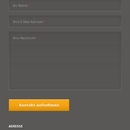
Pflichtfeld
Ihr Name
*
Pflichtfeld
Ihre E-Mail Adresse
*
Pflichtfeld
Ihre Nachricht
*
Kontakt aufnehmen
ADRESSE