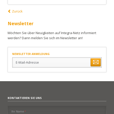
Zurück
Newsletter
Möchten Sie über Neuigkeiten auf Integra-Netz informiert
werden? Dann melden Sie sich im Newsletter an!
NEWSLETTER ANMELDUNG
E-
Mail-
Adresse
KONTAKTIEREN SIE UNS
Pflichtfeld
Ihr Name
*