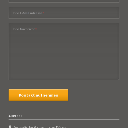
Pflichtfeld
Ihre E-Mail Adresse
*
Pflichtfeld
Ihre Nachricht
*
Kontakt aufnehmen
ADRESSE
Evangelische Gemeinde zu Düren