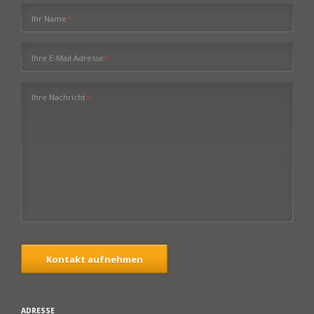
Pflichtfeld
Ihr Name
*
Pflichtfeld
Ihre E-Mail Adresse
*
Pflichtfeld
Ihre Nachricht
*
Kontakt aufnehmen
ADRESSE