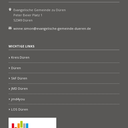
Evangelische Gemeinde zu Düren
Peter Beier Platz 1
52349 Düren
winne.simon@evangelische-gemeinde-dueren.de
WICHTIGE LINKS
Kreis Düren
Düren
SkF Düren
JMD Düren
jmd4you
LOS Düren