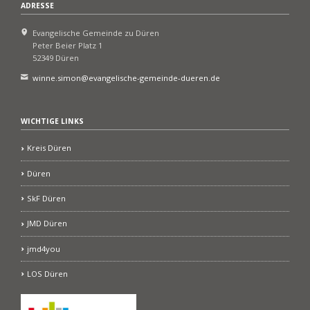
ADRESSE
Evangelische Gemeinde zu Düren
Peter Beier Platz 1
52349 Düren
winne.simon@evangelische-gemeinde-dueren.de
WICHTIGE LINKS
Kreis Düren
Düren
SkF Düren
JMD Düren
jmd4you
LOS Düren