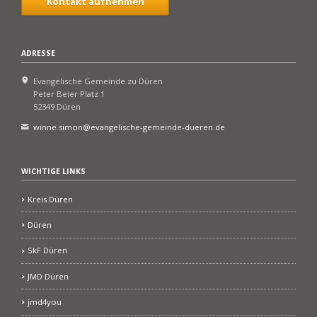
Kontakt aufnehmen
ADRESSE
Evangelische Gemeinde zu Düren
Peter Beier Platz 1
52349 Düren
winne.simon@evangelische-gemeinde-dueren.de
WICHTIGE LINKS
Kreis Düren
Düren
SkF Düren
JMD Düren
jmd4you