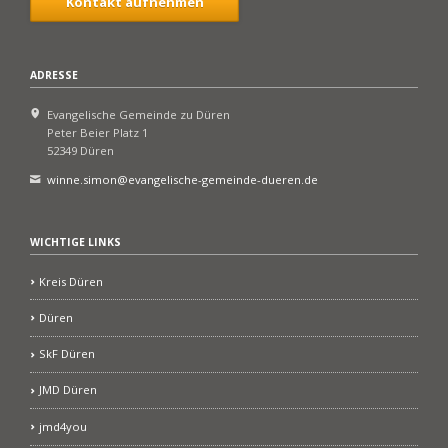
Kontakt aufnehmen
ADRESSE
Evangelische Gemeinde zu Düren
Peter Beier Platz 1
52349 Düren
winne.simon@evangelische-gemeinde-dueren.de
WICHTIGE LINKS
Kreis Düren
Düren
SkF Düren
JMD Düren
jmd4you