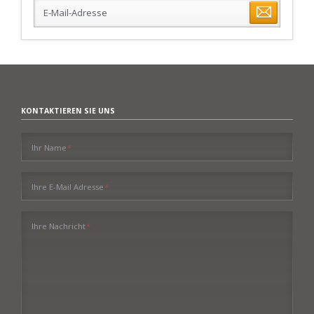
E-
Mail-
Adresse
KONTAKTIEREN SIE UNS
Pflichtfeld
Ihr Name
*
Pflichtfeld
Ihre E-Mail Adresse
*
Pflichtfeld
Ihre Nachricht
*