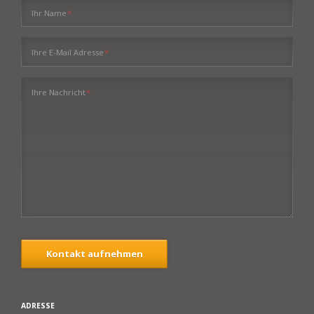
Pflichtfeld
Ihr Name
*
Pflichtfeld
Ihre E-Mail Adresse
*
Pflichtfeld
Ihre Nachricht
*
Kontakt aufnehmen
ADRESSE