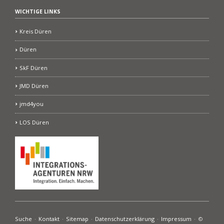
WICHTIGE LINKS
Kreis Düren
Düren
SkF Düren
JMD Düren
jmd4you
LOS Düren
Navigation
Suche
Kontakt
Sitemap
Datenschutzerklärung
Impressum
©