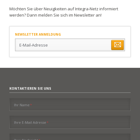
Möchten Sie über Neuigkeiten auf Integra-Netz informiert
werden? Dann melden Sie sich im Newsletter an!
NEWSLETTER ANMELDUNG
E-
Mail-
Adresse
KONTAKTIEREN SIE UNS
Pflichtfeld
Ihr Name
*
Pflichtfeld
Ihre E-Mail Adresse
*
Pflichtfeld