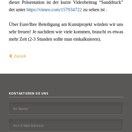
dieser Präsentation ist der kurze Videobeitrag “Sanddruck"
der unter
https://vimeo.com/157934722
zu sehen ist .
Über Eure/Ihre Beteiligung am Kunstprojekt würden wir uns
sehr freuen! Je nachdem wie viele kommen, braucht es etwas
mehr Zeit (2-3 Stunden sollte man einkalkuieren).
Zurück
KONTAKTIEREN SIE UNS
Pflichtfeld
Ihr Name
*
Pflichtfeld
Ihre E-Mail Adresse
*