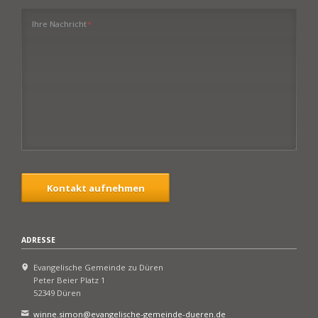
Pflichtfeld
Ihre Nachricht
*
Kontakt aufnehmen
ADRESSE
Evangelische Gemeinde zu Düren
Peter Beier Platz 1
52349 Düren
winne.simon@evangelische-gemeinde-dueren.de