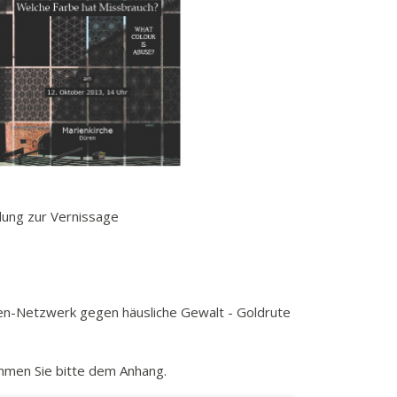
k
funkbeitrag
ulden
räge
fen
eit
tige Adressen
dung zur Vernissage
nen-Netzwerk gegen häusliche Gewalt - Goldrute
ehmen Sie bitte dem Anhang.