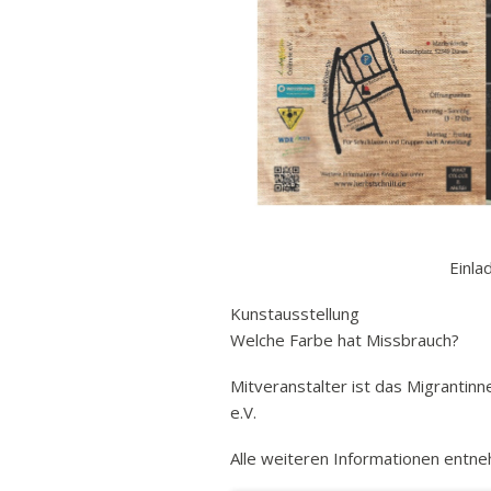
Ban
Rund
Sch
Vert
Stra
Freiz
Wich
Einla
Kunstausstellung
Welche Farbe hat Missbrauch?
Mitveranstalter ist das Migrantin
e.V.
Alle weiteren Informationen entn