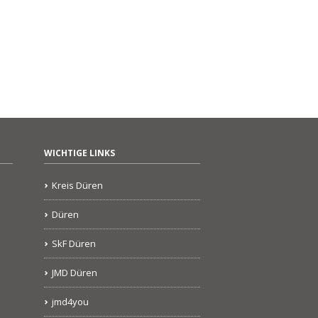
WICHTIGE LINKS
Kreis Düren
Düren
SkF Düren
JMD Düren
jmd4you