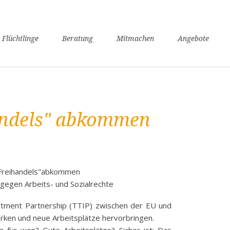
n
 Flüchtlinge
Beratung
Mitmachen
Angebote
ngen
verfahren
nsunterhaltssicherung
it
handels" abkommen
undheit
zügigkeit
achkurse
er / Schule
"Freihandels"abkommen
angerschaft und Geburt
gegen Arbeits- und Sozialrechte
liennachzug
stment Partnership (TTIP) zwischen der EU und
pflicht
rken und neue Arbeitsplätze hervorbringen.
willige Rückkehr