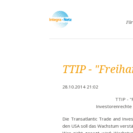
Navigatio
Für
überspri
Asyl
Lebe
Arbe
TTIP - "Frei
Ges
Frei
Spr
28.10.2014 21:02
Kind
TTIP - 
Schw
Investorenrechte 
Fami
Die Transatlantic Trade and Inve
Pass
den USA soll das Wachstum verstä
Frei