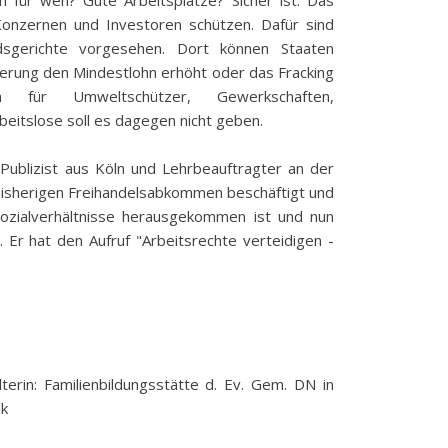
 für wen? Gute Arbeitsplätze? Sicher ist: Das
k
onzernen und Investoren schützen. Dafür sind
dsgerichte vorgesehen. Dort können Staaten
funkbeitrag
gierung den Mindestlohn erhöht oder das Fracking
ulden
iten für Umweltschützer, Gewerkschaften,
räge
beitslose soll es dagegen nicht geben.
fen
 Publizist aus Köln und Lehrbeauftragter an der
eit
t bisherigen Freihandelsabkommen beschäftigt und
tige Adressen
Sozialverhältnisse herausgekommen ist und nun
 Er hat den Aufruf "Arbeitsrechte verteidigen -
terin: Familienbildungsstätte d. Ev. Gem. DN in
ik