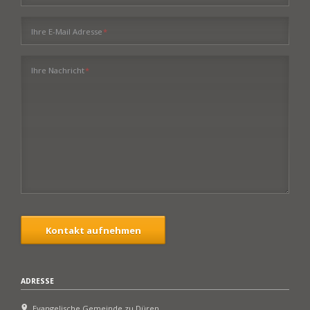
Pflichtfeld
Ihre E-Mail Adresse
*
Pflichtfeld
Ihre Nachricht
*
Kontakt aufnehmen
ADRESSE
Evangelische Gemeinde zu Düren