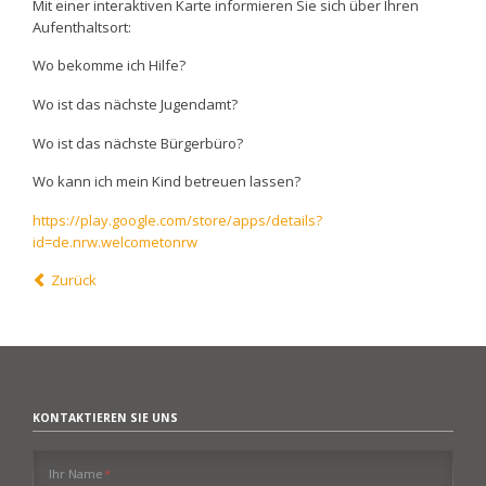
Mit einer
interaktiven Karte
informieren Sie sich über Ihren
Aufenthaltsort:
Wo bekomme ich Hilfe?
Wo ist das nächste Jugendamt?
Wo ist das nächste Bürgerbüro?
Wo kann ich mein Kind betreuen lassen?
https://play.google.com/store/apps/details?
id=de.nrw.welcometonrw
Zurück
KONTAKTIEREN SIE UNS
Pflichtfeld
Ihr Name
*