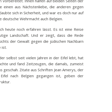
vorbereitet. Ihnen halfen auf beiden Seiten der
k
e einen aus Nächstenliebe, die anderen gegen
funkbeitrag
laubte sich in Sicherheit, und war es doch nur auf
ie deutsche Wehrmacht auch Belgien.
ulden
räge
h heute noch erfahren lässt. Es ist eine Reise
fen
utige Landschaft. Und er zeigt, dass die Rede
ichts der Gewalt gegen die jüdischen Nachbarn
eit
 ist.
tige Adressen
r selbst seit vielen Jahren in der Eifel lebt, hat
chte und fand Zeitzeugen, die damals, zumeist
s geschah. Zitate aus Schriften Jean Amerys, der
Eifel nach Belgien gegangen ist, geben der
ruktur.