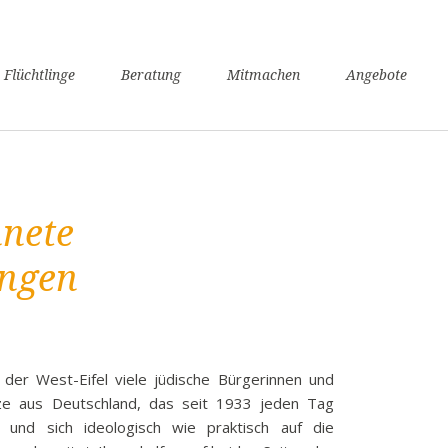
n
 Flüchtlinge
Beratung
Mitmachen
Angebote
ngen
verfahren
nsunterhaltssicherung
it
hnete
undheit
zügigkeit
ngen
achkurse
er / Schule
angerschaft und Geburt
liennachzug
 der West-Eifel viele jüdische Bürgerinnen und
ze aus Deutschland, das seit 1933 jeden Tag
pflicht
t und sich ideologisch wie praktisch auf die
willige Rückkehr