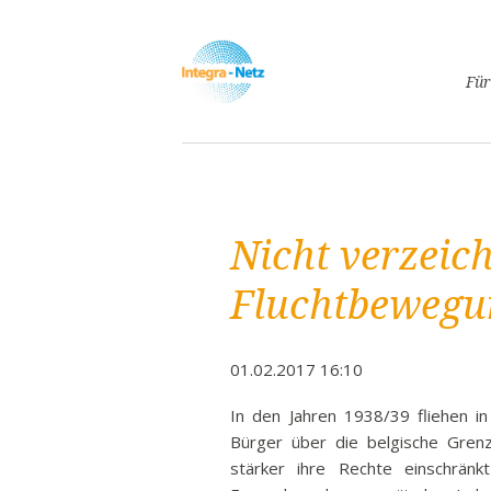
Navigatio
Für
überspri
Asyl
Lebe
Arbe
Nicht verzeic
Ges
Frei
Fluchtbewegu
Spr
Kind
01.02.2017 16:10
Schw
Fami
In den Jahren 1938/39 fliehen in
Bürger über die belgische Gren
Pass
stärker ihre Rechte einschränk
Frei