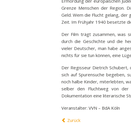
Ermordung der europäischen Juden 
Ban
Grenze Menschen der Region. Di
Rund
Geld. Wem die Flucht gelang, der g
Zeit. Im Frühjahr 1940 besetzte d
Sch
Vert
Der Film trägt zusammen, was sic
Stra
durch die Geschichte und die he
vieler Deutscher, man habe anges
Freiz
nichts für sie tun können, eine Lüge
Wich
Der Regisseur Dietrich Schubert, de
sich auf Spurensuche begeben, su
noch halbe Kinder, miterlebten, wa
selber den Fluchtweg von der 
Dokumentation eine literarische St
Veranstalter: VVN – BdA Köln
Zurück