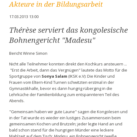
Akteure in der Bildungsarbeit
17.03.2013 13:00
Thérèse serviert das kongolesische
Bohnengericht "Madesu"
Bericht Winne Simon
Nicht alle Teilnehmer konnten direkt den Kochkurs ansteuern ...
"Erst die Arbeit, dann das Vergnügen" lautete das Motto für die
Sportgruppe von
Sonya Salam
(IKSK e.V): Die Kinder und
Frauen vom Eltern-Kind Turnen schwitzten erstmal in der
Gymnastikhalle, bevor es dann hungrig rüberging in die
Lehrküche der Familienbildung zum entspannteren Teil des
Abends.
"Gemeinsam haben wir gute Laune" sagen die Kongolesen und
in der Tat wurde es wieder ein lustiges Zusammensein beim
gemeinsamen Kochen und Brutzeln; jeder legte Hand an und
bald schon stand für die hungrigen Münder eine leckere
Mahlzeit auf dem Tisch:
Madesu,
ein Bohnengericht (weiße