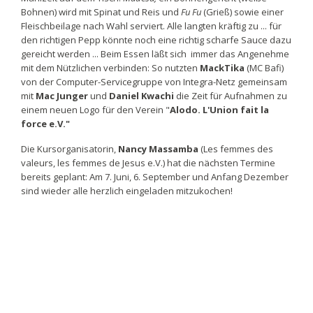
Bohnen) wird mit Spinat und Reis und
Fu Fu
(Grieß) sowie einer
Fleischbeilage nach Wahl serviert. Alle langten kräftig zu ... für
den richtigen Pepp könnte noch eine richtig scharfe Sauce dazu
gereicht werden ... Beim Essen läßt sich immer das Angenehme
mit dem Nützlichen verbinden: So nutzten
MackTika
(MC Bafi)
von der Computer-Servicegruppe von Integra-Netz gemeinsam
mit
Mac Junger
und
Daniel Kwachi
die Zeit für Aufnahmen zu
einem neuen Logo für den Verein "
Alodo. L'Union fait la
force e.V."
Die Kursorganisatorin,
Nancy Massamba
(Les femmes des
valeurs, les femmes de Jesus e.V.) hat die nächsten Termine
bereits geplant: Am 7. Juni, 6. September und Anfang Dezember
sind wieder alle herzlich eingeladen mitzukochen!