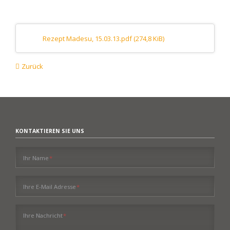
Rezept Madesu, 15.03.13.pdf
(274,8 KiB)
Zurück
KONTAKTIEREN SIE UNS
Pflichtfeld
Ihr Name
*
Pflichtfeld
Ihre E-Mail Adresse
*
Pflichtfeld
Ihre Nachricht
*