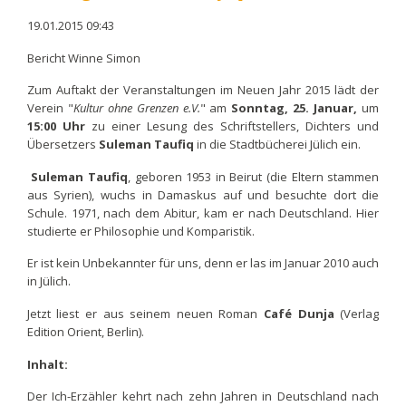
19.01.2015 09:43
Bericht Winne Simon
Zum Auftakt der Veranstaltungen im Neuen Jahr 2015 lädt der
Verein "
Kultur ohne Grenzen e.V.
" am
Sonntag, 25. Januar,
um
15:00 Uhr
zu einer Lesung des Schriftstellers, Dichters und
Übersetzers
Suleman Taufiq
in die Stadtbücherei Jülich ein.
Suleman Taufiq
, geboren 1953 in Beirut (die Eltern stammen
aus Syrien), wuchs in Damaskus auf und besuchte dort die
Schule. 1971, nach dem Abitur, kam er nach Deutschland. Hier
studierte er Philosophie und Komparistik.
Er ist kein Unbekannter für uns, denn er las im Januar 2010 auch
in Jülich.
Jetzt liest er aus seinem neuen Roman
Café Dunja
(Verlag
Edition Orient, Berlin).
Inhalt:
Der Ich-Erzähler kehrt nach zehn Jahren in Deutschland nach