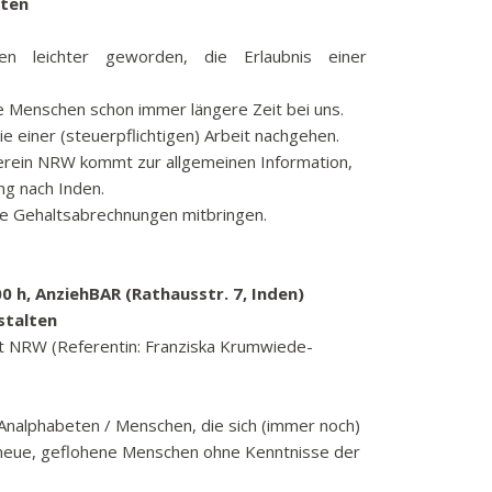
aten
k
funkbeitrag
n leichter geworden, die Erlaubnis einer
ulden
 Menschen schon immer längere Zeit bei uns.
räge
ie einer (steuerpflichtigen) Arbeit nachgehen.
fen
erein NRW kommt zur allgemeinen Information,
eit
ng nach Inden.
ne Gehaltsabrechnungen mitbringen.
tige Adressen
0 h, AnziehBAR (Rathausstr. 7, Inden)
stalten
at NRW (Referentin: Franziska Krumwiede-
 Analphabeten / Menschen, die sich (immer noch)
 neue, geflohene Menschen ohne Kenntnisse der