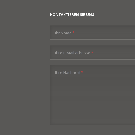
KONTAKTIEREN SIE UNS
Pflichtfeld
Ihr Name
*
Pflichtfeld
Ihre E-Mail Adresse
*
Pflichtfeld
Ihre Nachricht
*