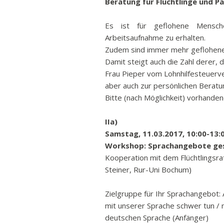
Beratung für Flüchtlinge und P
Ban
Rund
Es ist für geflohene Mensche
Arbeitsaufnahme zu erhalten.
Sch
Zudem sind immer mehr geflohene
Vert
Damit steigt auch die Zahl derer, d
Stra
Frau Pieper vom Lohnhilfesteuerv
Freiz
aber auch zur persönlichen Beratu
Bitte (nach Möglichkeit) vorhande
Wich
IIa)
Samstag, 11.03.2017, 10:00-13:0
Workshop: Sprachangebote ge
Kooperation mit dem Flüchtlingsr
Steiner, Rur-Uni Bochum)
Zielgruppe für Ihr Sprachangebot:
mit unserer Sprache schwer tun /
deutschen Sprache (Anfänger)