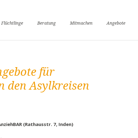
n
 Flüchtlinge
Beratung
Mitmachen
Angebote
ngen
verfahren
nsunterhaltssicherung
it
ngebote für
undheit
zügigkeit
in den Asylkreisen
achkurse
er / Schule
angerschaft und Geburt
liennachzug
AnziehBAR (Rathausstr. 7, Inden)
pflicht
willige Rückkehr