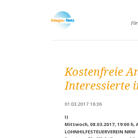
Navigatio
Für
überspri
Asyl
Lebe
Arbe
Kostenfreie A
Ges
Frei
Interessierte 
Spr
Kind
01.03.2017 16:36
Schw
Fami
I)
Mittwoch, 08.03.2017, 19:00 h, 
Pass
LOHNHILFESTEUERVEREIN NRW
Frei