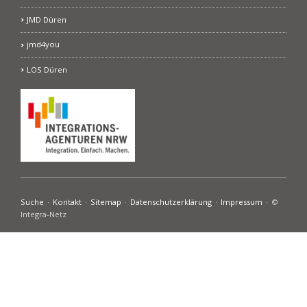
JMD Düren
jmd4you
LOS Düren
Navigation
Suche
Kontakt
Sitemap
Datenschutzerklärung
Impressum
©
überspringen
Integra-Netz