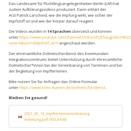
Das Landesamt für Flüchtlingsangelegenheiten Berlin (LAF) hat
zudem Aufklärungsvideos produziert. Darin erklärt der
Arzt Patrick Larscheid, wie die Impfung wirkt, wie sicher der
Impfstoff ist und wie der Körper darauf reagiert.
Die Videos wurden in
14 Sprachen
übersetzt und können
unter
https://www.youtube.com/channel/UCBozvFtZF5uLgjGNvX9NZz
view=0&sort=dd&shelf_id=0
angeschaut werden.
Der ehrenamtliche Dolmetscherdienst des Kommunalen
Integrationszentrums bietet Unterstützung durch ehrenamtliche
Dolmetscher*innen bei der Vereinbarung von Terminen und bei
der Begleitung von Impfterminen.
Bitte nutzen Sie für Anfragen das Online-Formular
unter
https://www.kreis-dueren.de/dolmetscherdienst
.
Bleiben Sie gesund!
2021_05_14_Impfterminvereinbarung
Anleitung.pdf
(933,4 KiB)