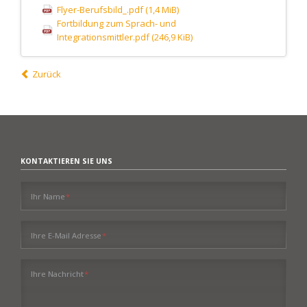
Flyer-Berufsbild_.pdf
(1,4 MiB)
Fortbildung zum Sprach- und
Integrationsmittler.pdf
(246,9 KiB)
Zurück
KONTAKTIEREN SIE UNS
Pflichtfeld
Ihr Name
*
Pflichtfeld
Ihre E-Mail Adresse
*
Pflichtfeld
Ihre Nachricht
*