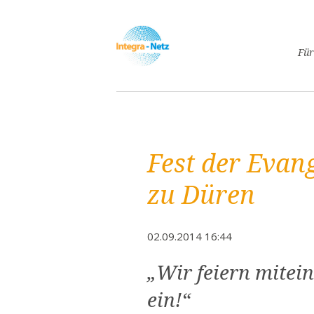
Navigatio
Für
überspri
Asyl
Lebe
Arbe
Fest der Evan
Ges
Frei
zu Düren
Spr
Kind
02.09.2014 16:44
Schw
Fami
„Wir feiern mitein
Pass
ein!“
Frei