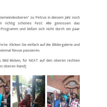
k
funkbeitrag
Gemeindeoberen" zu Petrus in diesem Jahr noch
ulden
n richtig schönes Fest: Alle genossen das
räge
e Programm und ließen sich nicht durch ein paar
fen
eit
orte. Klicken Sie einfach auf die Bildergalerie und
tige Adressen
 einmal Revue passieren.
s Bild klicken, für NEXT auf den oberen rechten
ken oberen Rand]