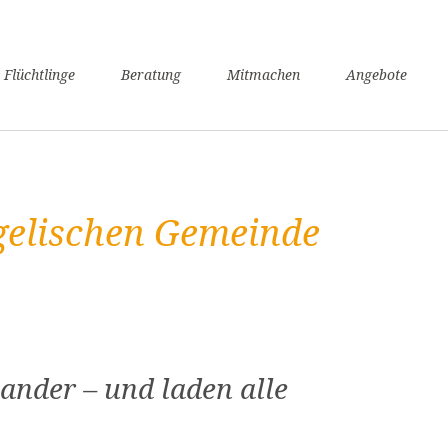
n
 Flüchtlinge
Beratung
Mitmachen
Angebote
ngen
verfahren
nsunterhaltssicherung
it
gelischen Gemeinde
undheit
zügigkeit
achkurse
er / Schule
angerschaft und Geburt
liennachzug
ander – und laden alle
pflicht
willige Rückkehr