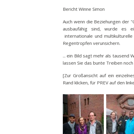
Ban
Bericht Winne Simon
Rund
Auch wenn die Beziehungen der "
Sch
ausbaufähig sind, wurde es ei
Vert
internationale und multikulturell
Stra
Regentropfen verunsichern.
Freiz
... ein Bild sagt mehr als tausend W
Wich
lassen Sie das bunte Treiben noch
[Zur Großansicht auf ein einzelne
Rand klicken, für PREV auf den lin