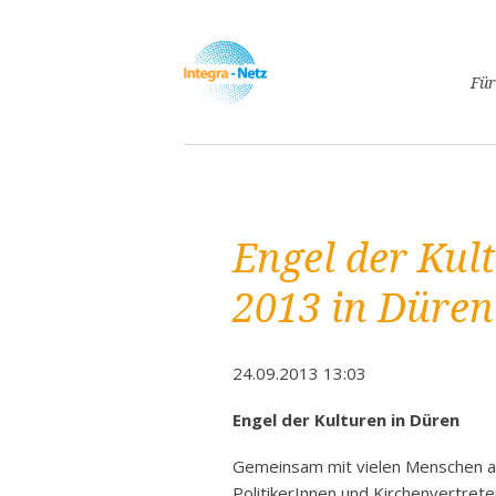
Navigatio
Für
überspri
Asyl
Lebe
Arbe
Engel der Kul
Ges
Frei
2013 in Düren
Spr
Kind
24.09.2013 13:03
Schw
Fami
Engel der Kulturen in Düren
Pass
Gemeinsam mit vielen Menschen au
Frei
PolitikerInnen und Kirchenvertrete