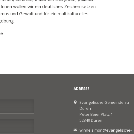
k
nnen wollen wir ein deutliches Zeichen setzen
us und Gewalt und für ein multikulturelles
funkbeitrag
gebung.
ulden
räge
te
fen
eit
tige Adressen
ADRESSE
Evangelische Gemeinde zu
Düren
Peter Beier Platz 1
52349 Düren
winne.simon@evangelische-