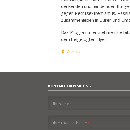
Ban
denkenden und handelnden BürgerI
gegen Rechtsextremismus, Rassism
Rund
Zusammenleben in Düren und Um
Sch
Vert
Das Programm entnehmen Sie bit
dem beigefügten Flyer
Stra
Freiz
Zurück
Wich
KONTAKTIEREN SIE UNS
Pflichtfeld
Ihr Name
*
Pflichtfeld
Ihre E-Mail Adresse
*