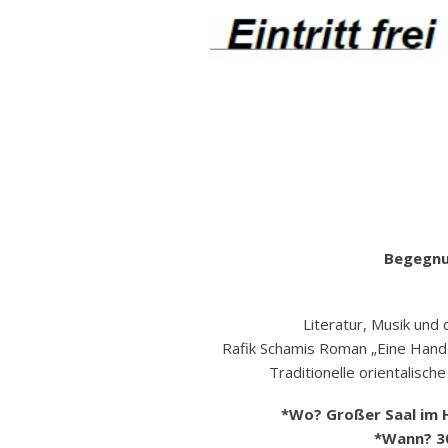
Ban
Rund
Sch
Vert
Stra
Freiz
Wich
Begegnu
Literatur, Musik und 
Rafik Schamis Roman „Eine Hand 
Traditionelle orientalisc
*Wo? Großer Saal im 
*Wann? 30