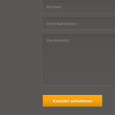
Pflichtfeld
Ihr Name
*
Pflichtfeld
Ihre E-Mail Adresse
*
Pflichtfeld
Ihre Nachricht
*
Kontakt aufnehmen