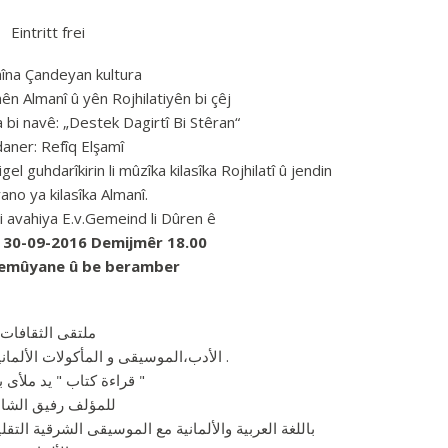
Eintritt frei
îna Çandeyan kultura
ên Almanî û yên Rojhilatiyên bi çêj
bi navê: „Destek Dagirtî Bi Stêran“
aner: Refîq Elşamî
el guhdarîkirin li mûzîka kilasîka Rojhilatî û jendin
yano ya kilasîka Almanî.
li avahiya E.v.Gemeind li Dûren ê
ê 30-09-2016 Demijmêr 18.00
Hemûyane û be beramber
ملتقى الثقافات
- الأدب،الموسيقى و المأكولات الألمانية و الشرقية اللذيذة .
-قراءة كتاب " يد ملأى بالنجوم "
للمؤلف رفيق الشا
باللغة العربية والألمانية مع الموسيقى الشرقية التقل