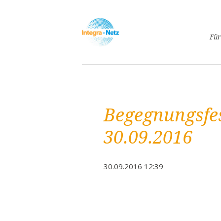
Navigatio
Für
überspri
Asyl
Lebe
Arbe
Begegnungsfes
Ges
Frei
30.09.2016
Spr
Kind
30.09.2016 12:39
Schw
Fami
Pass
Frei