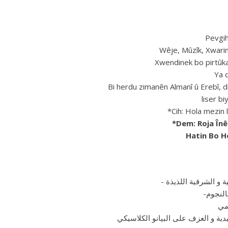
Pevgih
Wêje, Mûzîk, Xwarin
Xwendinek bo pirtûka 
Ya d
Bi herdu zimanên Almanî û Erebî, dig
liser bi
*Cih: Hola mezin 
*Dem: Roja În
Hatin Bo 
مي
يدية و العزف على البيانو الكلاسيكي