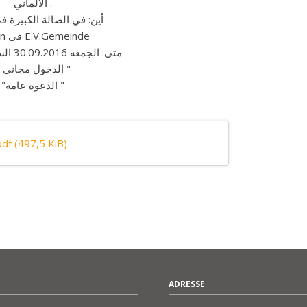
الألماني .
أين: في الصالة الكبيرة في
Duren في E.V.Gemeinde
- متى: الجمعة 30.09.2016 الساعة 18.00
" الدخول مجاني "
"الدعوة عامة "
pdf
(497,5 KiB)
ADRESSE