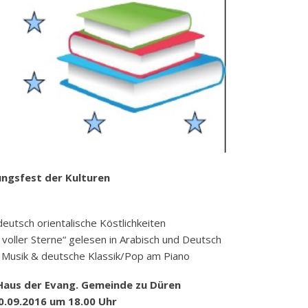
k
funkbeitrag
ulden
räge
fen
eit
tige Adressen
ngsfest der Kulturen
deutsch orientalische Köstlichkeiten
voller Sterne“ gelesen in Arabisch und Deutsch
he Musik & deutsche Klassik/Pop am Piano
Haus der Evang. Gemeinde zu Düren
.09.2016 um 18.00 Uhr