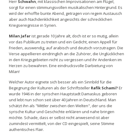
Herr
Schwahn
, mit klassischen Improvisationen am Flügel,
sorgt für einen stimmungsvollen musikalischen Hintergrund. Es
wird der erhoffte bunte Abend, getragen von regem Austausch
aber auch Nachdenklichkeit angesichts der schrecklichen
Kriegsereignisse in Syrien.
Milan Jafar
ist gerade 10 Jahre alt, doch ist er so mutig, allein
vor das Publikum zu treten und ein Gedicht, einen Appell für
Frieden, auswendig, auf arabisch und deutsch vorzutragen. Die
Verse appellieren eindringlich an die Zuhörer, die Unglücklichen
in den Kriegsgebieten nicht zu vergessen und ihr Andenken im
Herzen zu bewahren. Eine eindrucksvolle Darbietung von
Milan!
Welcher Autor eignete sich besser als ein Sinnbild für die
Begegnung der Kulturen als der Schriftsteller
Rafik Schami?
Er
wurde 1946 in der syrischen Hauptstadt Damaskus geboren
und lebt nun schon seit über 40 Jahren in Deutschland. Man
schätzt ihn als "Mittler zwischen den Welten", der uns die
syrische Kultur und Geschichte erklären und nahe bringen
möchte. Schade, dass er selbst nicht anwesend ist aber
zumindest vermittelt, von der CD eingespielt, seine Stimme
authentisches Flair.