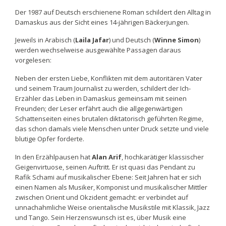
Der 1987 auf Deutsch erschienene Roman schildert den Alltag in
Damaskus aus der Sicht eines 14-jährigen Bäckerjungen.
Jeweils in Arabisch (
Laila Jafar
) und Deutsch (
Winne Simon
)
werden wechselweise ausgewählte Passagen daraus
vorgelesen:
Neben der ersten Liebe, Konflikten mit dem autoritären Vater
und seinem Traum Journalist zu werden, schildert der Ich-
Erzähler das Leben in Damaskus gemeinsam mit seinen
Freunden; der Leser erfährt auch die allgegenwärtigen
Schattenseiten eines brutalen diktatorisch geführten Regime,
das schon damals viele Menschen unter Druck setzte und viele
blutige Opfer forderte.
In den Erzählpausen hat
Alan Arif
, hochkarätiger klassischer
Geigenvirtuose, seinen Auftritt. Er ist quasi das Pendant zu
Rafik Schami auf musikalischer Ebene: Seit Jahren hat er sich
einen Namen als Musiker, Komponist und musikalischer Mittler
zwischen Orient und Okzident gemacht: er verbindet auf
unnachahmliche Weise orientalische Musikstile mit Klassik, Jazz
und Tango. Sein Herzenswunsch ist es, über Musik eine