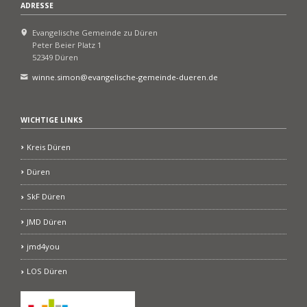
ADRESSE
Evangelische Gemeinde zu Düren
Peter Beier Platz 1
52349 Düren
winne.simon@evangelische-gemeinde-dueren.de
WICHTIGE LINKS
Kreis Düren
Düren
SkF Düren
JMD Düren
jmd4you
LOS Düren