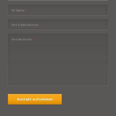
Pflichtfeld
Ihr Name
*
Pflichtfeld
Ihre E-Mail Adresse
*
Pflichtfeld
Ihre Nachricht
*
Kontakt aufnehmen