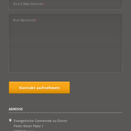
Pflichtfeld
Ihre E-Mail Adresse
*
Pflichtfeld
Ihre Nachricht
*
Kontakt aufnehmen
ADRESSE
Evangelische Gemeinde zu Düren
Peter Beier Platz 1