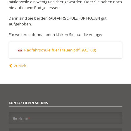
mittlerweile ein wenig unsicher geworden. Oder Sie haben noch
nie auf einem Rad gesessen.
Dann sind Sie bei der RADFAHRSCHULE FÜR FRAUEN gut
aufgehoben.
Für weitere Informationen klicken Sie auf die Anlage:
Radfahrschule fuer Frauen.pdf
(98,5 KiB)
Zurück
KONTAKTIEREN SIE UNS
Pflichtfeld
Ihr Name
*