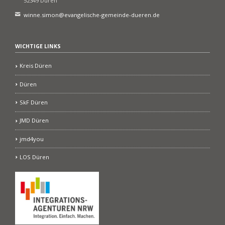
52349 Düren
winne.simon@evangelische-gemeinde-dueren.de
WICHTIGE LINKS
Kreis Düren
Düren
SkF Düren
JMD Düren
jmd4you
LOS Düren