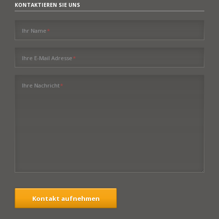
KONTAKTIEREN SIE UNS
Pflichtfeld
Ihr Name
*
Pflichtfeld
Ihre E-Mail Adresse
*
Pflichtfeld
Ihre Nachricht
*
Kontakt aufnehmen