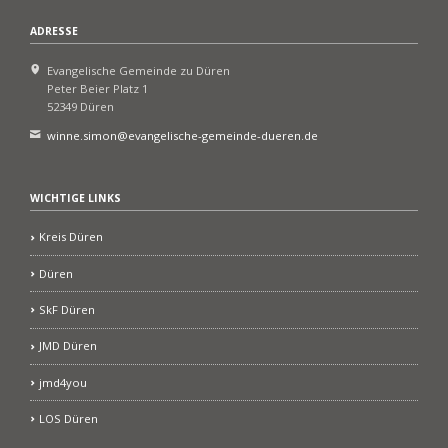
ADRESSE
Evangelische Gemeinde zu Düren
Peter Beier Platz 1
52349 Düren
winne.simon@evangelische-gemeinde-dueren.de
WICHTIGE LINKS
Kreis Düren
Düren
SkF Düren
JMD Düren
jmd4you
LOS Düren